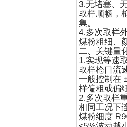
3.无堵塞、
取样顺畅，
集。
4.多次取样
煤粉粗细、
二、关键量
1.实现等速
取样枪口流
一般控制在 
样偏粗或偏
2.多次取样
相同工况下连
煤粉细度 R9
≤5%波动