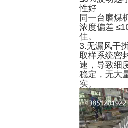
性好
同一台磨煤机
浓度偏差 ≤
佳。
3.无漏风干
取样系统密
速，导致细
稳定，无大
实。