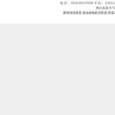
电 话： 0518-85370568 手 机： 1385
网站备案/许
胶球清洗装置
,
柴油发电机消音器
,
管道