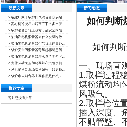
最新文章
新闻动态
> 福建厂家｜锅炉排气消音器容易堵...
如何判断
> 离心机冷凝压力居高不下？多半胶...
> 锅炉消音器背压超标，是安全阀隐...
> 柴油发电机消音器为什么会降噪效...
> 柴油发电机消音器排气背压过高危...
如何判断
> 锅炉安全阀消音器背压超标隐患解...
> 柴油发电机消音器怎么选？类型区...
> 为什么磷酸盐加药要加在汽包水侧...
一、现场直
> 风机消音器现场噪音超标，只更换...
1.取样过程
> 锅炉点火消音器主要作用是什么？...
煤粉流动均
推荐文章
风吸气。
暂时还没有文章
2.取样枪位
插入深度、
不贴管壁、