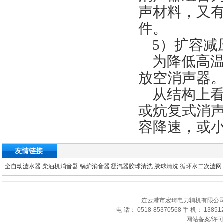
声材料，又
件。
5）扩容减
为降低高温
放空消声器
从结构上看
或炕复式消
容降速，或
友情链接
全自动滤水器
柴油机消音器
锅炉消音器
凝汽器胶球清洗
胶球清洗
循环水二次滤网
连云港市宏琦电力辅机有限公司
电 话： 0518-85370568 手 机： 1385
网站备案/许