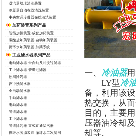
凝汽器胶球清洗装置
冷凝器自动在线清洗装置
中央空调冷凝器在线清洗装置
加药装置系列产品
智能加氨装置-成套加药装置
磷酸盐加药装置-自动加药装置
循环水加药装置-加药系统
工业滤水器系列产品
电动滤水器-全自动反冲洗过滤器
工业滤水器-管道过滤器
一、
冷油器
用
热网除污器
LY型
冷
反冲洗滤水器
备，利用该设
全自动滤水器
手动滤水器
热交换，从而
电动滤水器
目的，主要用
管道滤水器
工业滤水器
压器油冷却及
管道除污器-立式直通除污器
却等。
循环水旁滤装置-循环水二次滤网