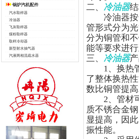
锅炉汽机配件
二、
冷油器
结
汽水取样器
冷油器按安
冷油器
管形式分为光
飞灰取样器
煤粉取样器
分为铜管和不
取样冷却器
能等要求进行
新型射水抽气器
汽液两相流疏水器
三、
冷油器
产
1、换热
了整体换热性
数比铜管提高2.
2、管材可
质不锈合金钢
显提高，因此
振性能。