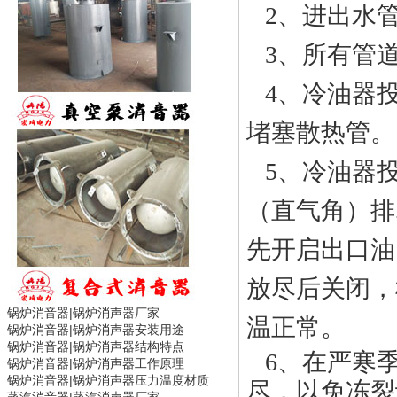
2、进出水
3、所有管
4、冷油器
堵塞散热管。
5、冷油器
（直气角）排
先开启出口油
放尽后关闭，
锅炉消音器|
锅炉消声器
厂家
温正常。
锅炉消音器|
锅炉消声器
安装用途
锅炉消音器|
锅炉消声器
结构特点
6、在严寒
锅炉消音器|
锅炉消声器
工作原理
锅炉消音器|
锅炉消声器
压力温度材质
尽，以免冻裂