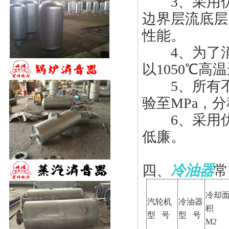
3、采用
边界层流底层
性能。
4、为了
以1050
℃
高温
5、所有
验至MPa，
6、采用
低廉。
四、
冷油器
常
冷却
汽轮机
冷油器
积
型
号
型
号
M2