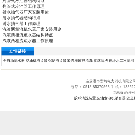
列管式冷油器
结构特点
列管式冷油器
工作原理
射水抽气器
厂家安装用途
射水抽气器
结构特点
射水抽气器
工作原理
汽液两相流疏水器
厂家安装用途
汽液两相流疏水器
结构特点
汽液两相流疏水器
工作原理
友情链接
全自动滤水器
柴油机消音器
锅炉消音器
凝汽器胶球清洗
胶球清洗
循环水二次滤网
连云港市宏琦电力辅机有限公司
电 话： 0518-85370568 手 机： 1385
网站备案/许
胶球清洗装置
,
柴油发电机消音器
,
管道