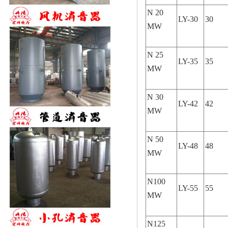
N 20
LY-30
30
MW
N 25
LY-35
35
MW
N 30
LY-42
42
MW
N 50
LY-48
48
MW
N100
LY-55
55
MW
N125