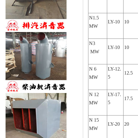
N1.5
LY-10
10
MW
N3
LY-10
10
MW
N 6
LY-12.
12.5
5
MW
N 12
LY-17.
17.5
5
MW
N 15
LY-20
20
MW