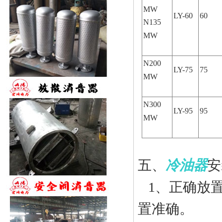
MW
LY-60
60
N135
MW
N200
LY-75
75
MW
N300
LY-95
95
MW
五、
冷油器
安
1、正确放
置准确。