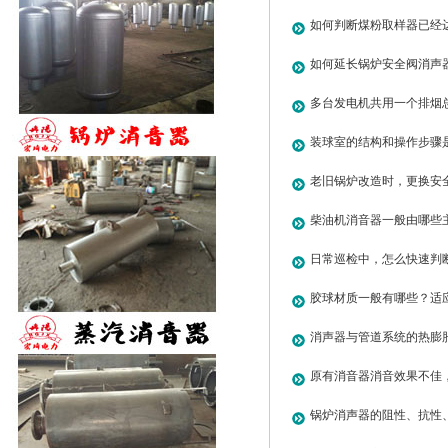
如何判断煤粉取样器已经
如何延长锅炉安全阀消声
多台发电机共用一个排烟
配？
装球室的结构和操作步骤
老旧锅炉改造时，更换安
些现行规范要求？
柴油机消音器一般由哪些
日常巡检中，怎么快速判
堵塞、吸声材料是否脱落
胶球材质一般有哪些？适
什么？
消声器与管道系统的热膨
应力集中和泄漏？
原有消音器消音效果不佳
哪些
锅炉消声器的阻性、抗性