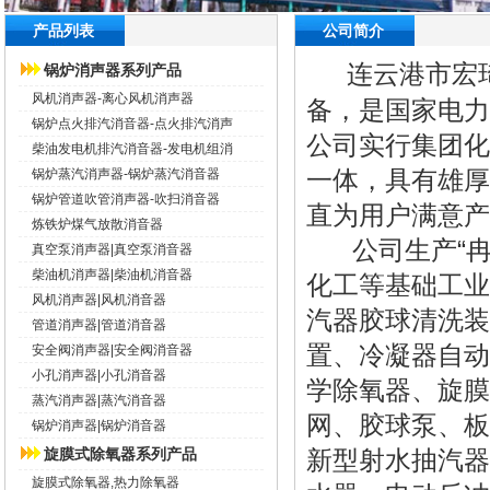
产品列表
公司简介
连云港市宏
锅炉消声器系列产品
风机消声器-离心风机消声器
备，是国家电力
锅炉点火排汽消音器-点火排汽消声
公司实行集团化
柴油发电机排汽消音器-发电机组消
一体，具有雄厚
锅炉蒸汽消声器-锅炉蒸汽消音器
锅炉管道吹管消声器-吹扫消音器
直为用户满意产
炼铁炉煤气放散消音器
公司生产“冉
真空泵消声器|真空泵消音器
柴油机消声器|柴油机消音器
化工等基础工业
风机消声器|风机消音器
汽器
胶球清洗装
管道消声器|管道消音器
置、冷凝器自动
安全阀消声器|安全阀消音器
小孔消声器|小孔消音器
学除氧器、旋膜
蒸汽消声器|蒸汽消音器
网、胶球泵、板
锅炉消声器|锅炉消音器
旋膜式除氧器系列产品
新型射水抽汽器
旋膜式除氧器,热力除氧器