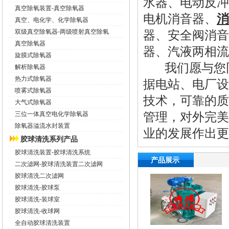
水器、电动反冲
真空除氧装置-真空除氧器
电机消音器
、
消
真空、电化学、化学除氧器
双级真空除氧器-两级喷射真空除氧
器、安全阀消音
真空除氧器
器
、汽液两相流
旋膜式除氧器
我们愿与您同
解析除氧器
热力式除氧器
据电站、电厂设
喷雾式除氧器
技术，可靠的质
大气式除氧器
管理，对外完美
三位一体真空电化学除氧器
除氧器溢流水封装置
业的发展作出更
胶球清洗系列产品
胶球清洗装置-胶球清洗系统
产品展示
二次滤网-胶球清洗装置二次滤网
胶球清洗二次滤网
胶球清洗-胶球泵
胶球清洗-装球室
胶球清洗-收球网
全自动胶球清洗装置