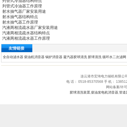
列管式冷油器
结构特点
列管式冷油器
工作原理
射水抽气器
厂家安装用途
射水抽气器
结构特点
射水抽气器
工作原理
汽液两相流疏水器
厂家安装用途
汽液两相流疏水器
结构特点
汽液两相流疏水器
工作原理
友情链接
全自动滤水器
柴油机消音器
锅炉消音器
凝汽器胶球清洗
胶球清洗
循环水二次滤网
连云港市宏琦电力辅机有限公司
电 话： 0518-85370568 手 机： 1385
网站备案/许
胶球清洗装置
,
柴油发电机消音器
,
管道