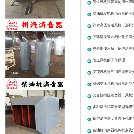
的降噪原理分别是什么？
管道风机消音器使用一段
可能的原因有哪些？如何
柴油机发电机消音器的干
核心差异是什么？各自适
针对高压管道风机，选择
哪些性能指标？
胶球清洗装置相比化学清
些核心优势？
在长期使用后，锅炉消声
降？
管道风机的工作原理
罗茨风机进气消声器安装
脱硝增压风机消音器新型
复合抗喷阻消音器，风机
多种蒸汽消音器类型选择
锅炉消声器，蒸汽小孔排
用途
柴油机消声器结构特点及