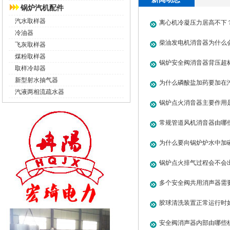
锅炉汽机配件
汽水取样器
离心机冷凝压力居高不下
冷油器
毛
柴油发电机消音器为什么
飞灰取样器
煤粉取样器
题如何解决？
锅炉安全阀消音器背压超
取样冷却器
新型射水抽气器
降噪与设备安全
为什么磷酸盐加药要加在
汽液两相流疏水器
锅炉点火消音器主要作用
些管路？
常规管道风机消音器由哪
为什么要向锅炉炉水中加
化了吗？(磷酸盐加药装置
锅炉点火排气过程会不会
多个安全阀共用消声器需
胶球清洗装置正常运行时
格？
安全阀消声器内部由哪些